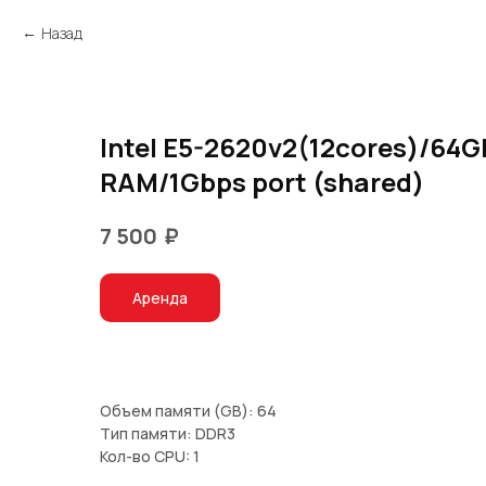
Назад
Intel E5-2620v2(12cores)/64
RAM/1Gbps port (shared)
₽
7 500
Аренда
Объем памяти (GB): 64
Тип памяти: DDR3
Кол-во CPU: 1