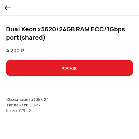
Dual Xeon x5620/24GB RAM ECC/1Gbps
port(shared)
4 200
₽
Аренда
Объем памяти (GB): 24
Тип памяти: DDR3
Кол-во CPU: 2