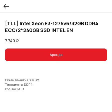
[TLL] Intel Xeon E3-1275v6/32GB DDR4
ECC/2*240GB SSD INTEL EN
7 740
₽
Аренда
Объем памяти (GB): 32
Тип памяти: DDR4
Кол-во CPU: 1