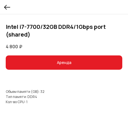
Intel i7-7700/32GB DDR4/1Gbps port
(shared)
4 800
₽
Аренда
Объем памяти (GB): 32
Тип памяти: DDR4
Кол-во CPU: 1